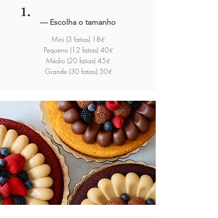
1.
— Escolha o tamanho
Mini (3 fatias) 18
€
Pequeno (12 fatias) 40
€
Médio (20 fatias) 45
€
Grande (30 fatias) 50
€