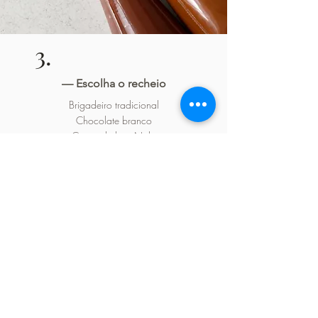
3.
— Escolha o recheio
Brigadeiro tradicional
Chocolate branco
Creme de leite Nido
Doce de leite
Creme de avelã
Oreo
Pistachio
Mousse de maracujá
Beijinho de coco
Nozes